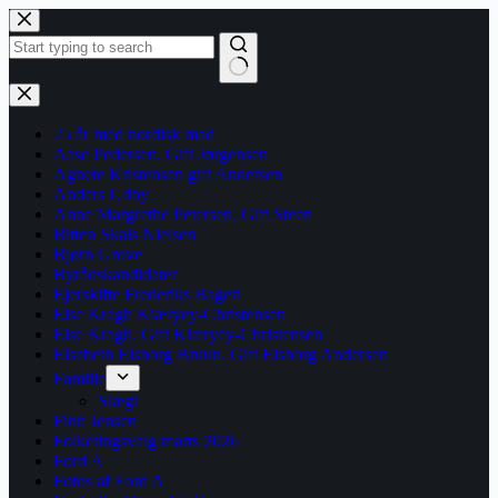
Fortsæt
til
indhold
Ingen
resultater
25 år med nordisk mad
Aase Pedersen. Gift Jørgensen
Agnete Kristensen gift Andersen
Anders Udby
Anne Margrethe Petersen. Gift Steen
Bitten Skals Nielsen
Bjørn Grove
Byrådskandidater
Ejerskifte Frederiks Bageri
Else Kragh Kiæryey-Christensen
Else Kragh. Gift Kiæryey-Christensen
Elsebeth Elsborg Bruun. Gift Elsborg Andersen
Familie
Slægt
Finn Jensen
Folketingsvalg marts 2026
Ford A
Fotos af Ford A