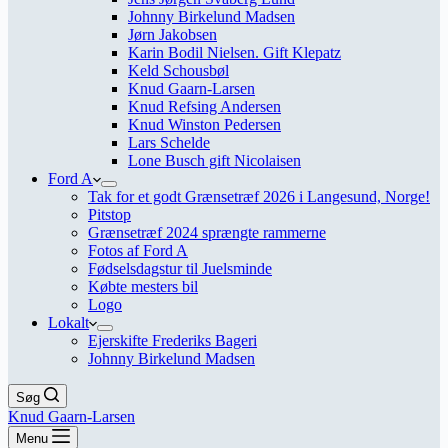
Johnny Birkelund Madsen
Jørn Jakobsen
Karin Bodil Nielsen. Gift Klepatz
Keld Schousbøl
Knud Gaarn-Larsen
Knud Refsing Andersen
Knud Winston Pedersen
Lars Schelde
Lone Busch gift Nicolaisen
Ford A
Tak for et godt Grænsetræf 2026 i Langesund, Norge!
Pitstop
Grænsetræf 2024 sprængte rammerne
Fotos af Ford A
Fødselsdagstur til Juelsminde
Købte mesters bil
Logo
Lokalt
Ejerskifte Frederiks Bageri
Johnny Birkelund Madsen
Søg
Knud Gaarn-Larsen
Menu