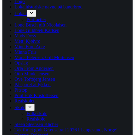
Logo
Lokalhistoriske navne på bagerbrød
Lokalt
Portraetter
Lone Busch gift Nicolaisen
Lone Guldbæk Karlsen
Mads Doss
Mett’ Kjølvro
Mine Ford Aere
Minna Friis
Mona Petersen. Gift Mortensen
Opslag
Orla From Andersen
Otto Munk Jensen
Ove Toftbjerg Jensen
På sporet at lykken
Pitstop
Poul Erik Kristoffersen
Realskolen
Skole
Folkeskole
Realskole
Steen Steensen Blicher
Tak for et godt Grænsetræf 2026 i Langesund, Norge!