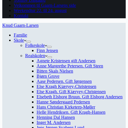
Tommy Dalgaard
Velkommen til Gaarn-Larsens side
Weekendtur 22. til 24. august
Kontakt
Knud Gaarn-Larsen
Familie
Skole
Folkeskole
Finn Jensen
Realskolen
Agnete Kristensen gift Andersen
Anne Margrethe Petersen. Gift Steen
Bitten Skals Nielsen
Bjørn Grove
Aase Pedersen. Gift Jørgensen
Else Kragh Kiæryey-Christensen
Else Kragh. Gift Kiæryey-Christensen
Elsebeth Elsborg Bruun. Gift Elsborg Andersen
Hanne Søndergaard Pedersen
Hans Christian Kirketerp-Møller
Helle Hendriksen. Gift Kragh-Hansen
Henning Dal Hansen
Inger M. Andersen
Jens Jørgen Svaberg Lund