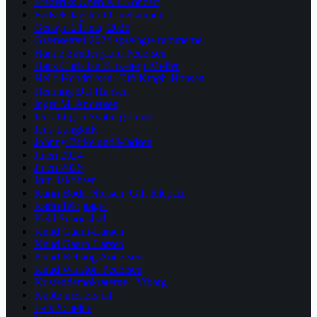
Frederiks Open Air Koncert
Fødselsdagstur til Juelsminde
Gensyn 21. maj 2025
Grænsetræf 2024 sprængte rammerne
Hanne Søndergaard Pedersen
Hans Christian Kirketerp-Møller
Helle Hendriksen. Gift Kragh-Hansen
Henning Dal Hansen
Inger M. Andersen
Jens Jørgen Svaberg Lund
Jens Langkniv
Johnny Birkelund Madsen
Julen 2024
Julen 2025
Jørn Jakobsen
Karin Bodil Nielsen. Gift Klepatz
Kartoffeloptager
Keld Schousbøl
Knud Gaarn-Larsen
Knud Gaarn-Larsen
Knud Refsing Andersen
Knud Winston Pedersen
Kristendemokraterne i Viborg
Købte mesters bil
Lars Schelde