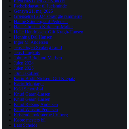
Frederiks Open Air Koncert
Fødselsdagstur til Juelsminde
Gensyn 21. maj 2025
Grænsetræf 2024 sprængte rammerne
Hanne Søndergaard Pedersen
Hans Christian Kirketerp-Møller
Helle Hendriksen. Gift Kragh-Hansen
Henning Dal Hansen
Inger M. Andersen
Jens Jørgen Svaberg Lund
Jens Langkniv
Johnny Birkelund Madsen
Julen 2024
Julen 2025
Jørn Jakobsen
Karin Bodil Nielsen. Gift Klepatz
Kartoffeloptager
Keld Schousbøl
Knud Gaarn-Larsen
Knud Gaarn-Larsen
Knud Refsing Andersen
Knud Winston Pedersen
Kristendemokraterne i Viborg
Købte mesters bil
Lars Schelde