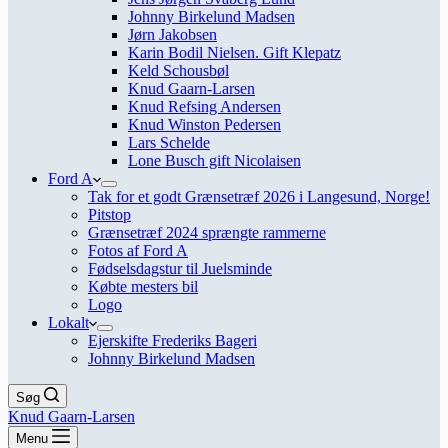
Johnny Birkelund Madsen
Jørn Jakobsen
Karin Bodil Nielsen. Gift Klepatz
Keld Schousbøl
Knud Gaarn-Larsen
Knud Refsing Andersen
Knud Winston Pedersen
Lars Schelde
Lone Busch gift Nicolaisen
Ford A
Tak for et godt Grænsetræf 2026 i Langesund, Norge!
Pitstop
Grænsetræf 2024 sprængte rammerne
Fotos af Ford A
Fødselsdagstur til Juelsminde
Købte mesters bil
Logo
Lokalt
Ejerskifte Frederiks Bageri
Johnny Birkelund Madsen
Søg
Knud Gaarn-Larsen
Menu