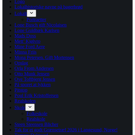
Logo
Lokalhistoriske navne på bagerbrød
Lokalt
Portraetter
Lone Busch gift Nicolaisen
Lone Guldbæk Karlsen
Mads Doss
Mett’ Kjølvro
Mine Ford Aere
Minna Friis
Mona Petersen. Gift Mortensen
Opslag
Orla From Andersen
Otto Munk Jensen
Ove Toftbjerg Jensen
På sporet at lykken
Pitstop
Poul Erik Kristoffersen
Realskolen
Skole
Folkeskole
Realskole
Steen Steensen Blicher
Tak for et godt Grænsetræf 2026 i Langesund, Norge!