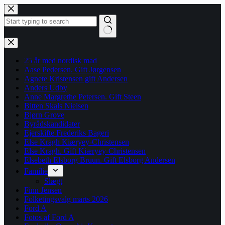
Fortsæt
til
indhold
Ingen
resultater
25 år med nordisk mad
Aase Pedersen. Gift Jørgensen
Agnete Kristensen gift Andersen
Anders Udby
Anne Margrethe Petersen. Gift Steen
Bitten Skals Nielsen
Bjørn Grove
Byrådskandidater
Ejerskifte Frederiks Bageri
Else Kragh Kiæryey-Christensen
Else Kragh. Gift Kiæryey-Christensen
Elsebeth Elsborg Bruun. Gift Elsborg Andersen
Familie
Slægt
Finn Jensen
Folketingsvalg marts 2026
Ford A
Fotos af Ford A