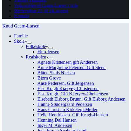
Tommy Dalgaard
Velkommen til Gaarn-Larsens side
Weekendtur 22. til 24. august
Kontakt
Knud Gaarn-Larsen
Familie
Skole
Folkeskole
Finn Jensen
Realskolen
Agnete Kristensen gift Andersen
Anne Margrethe Petersen. Gift Steen
Bitten Skals Nielsen
Bjørn Grove
Aase Pedersen. Gift Jørgensen
Else Kragh Kiæryey-Christensen
Else Kragh. Gift Kiæryey-Christensen
Elsebeth Elsborg Bruun. Gift Elsborg Andersen
Hanne Søndergaard Pedersen
Hans Christian Kirketerp-Møller
Helle Hendriksen. Gift Kragh-Hansen
Henning Dal Hansen
Inger M. Andersen
Jens Jørgen Svaberg Lund