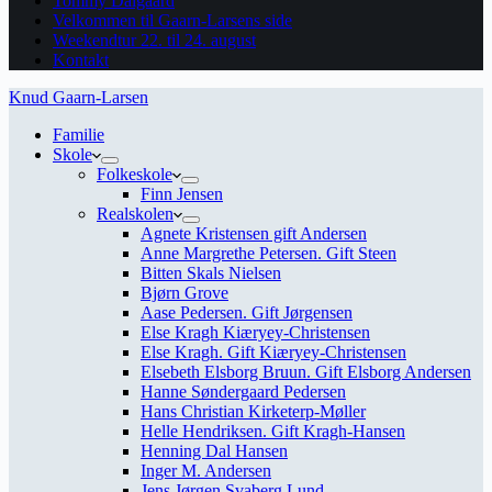
Tommy Dalgaard
Velkommen til Gaarn-Larsens side
Weekendtur 22. til 24. august
Kontakt
Knud Gaarn-Larsen
Familie
Skole
Folkeskole
Finn Jensen
Realskolen
Agnete Kristensen gift Andersen
Anne Margrethe Petersen. Gift Steen
Bitten Skals Nielsen
Bjørn Grove
Aase Pedersen. Gift Jørgensen
Else Kragh Kiæryey-Christensen
Else Kragh. Gift Kiæryey-Christensen
Elsebeth Elsborg Bruun. Gift Elsborg Andersen
Hanne Søndergaard Pedersen
Hans Christian Kirketerp-Møller
Helle Hendriksen. Gift Kragh-Hansen
Henning Dal Hansen
Inger M. Andersen
Jens Jørgen Svaberg Lund