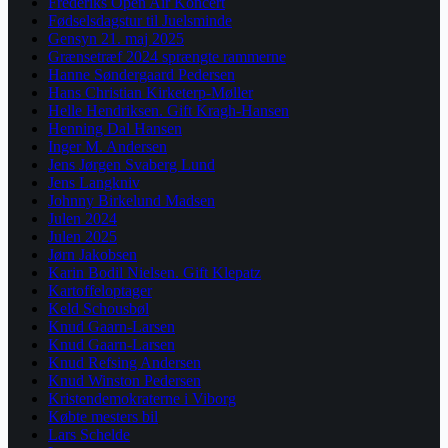
Frederiks Open Air Koncert
Fødselsdagstur til Juelsminde
Gensyn 21. maj 2025
Grænsetræf 2024 sprængte rammerne
Hanne Søndergaard Pedersen
Hans Christian Kirketerp-Møller
Helle Hendriksen. Gift Kragh-Hansen
Henning Dal Hansen
Inger M. Andersen
Jens Jørgen Svaberg Lund
Jens Langkniv
Johnny Birkelund Madsen
Julen 2024
Julen 2025
Jørn Jakobsen
Karin Bodil Nielsen. Gift Klepatz
Kartoffeloptager
Keld Schousbøl
Knud Gaarn-Larsen
Knud Gaarn-Larsen
Knud Refsing Andersen
Knud Winston Pedersen
Kristendemokraterne i Viborg
Købte mesters bil
Lars Schelde