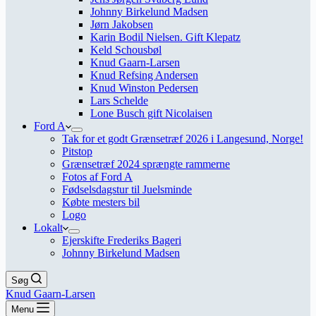
Johnny Birkelund Madsen
Jørn Jakobsen
Karin Bodil Nielsen. Gift Klepatz
Keld Schousbøl
Knud Gaarn-Larsen
Knud Refsing Andersen
Knud Winston Pedersen
Lars Schelde
Lone Busch gift Nicolaisen
Ford A
Tak for et godt Grænsetræf 2026 i Langesund, Norge!
Pitstop
Grænsetræf 2024 sprængte rammerne
Fotos af Ford A
Fødselsdagstur til Juelsminde
Købte mesters bil
Logo
Lokalt
Ejerskifte Frederiks Bageri
Johnny Birkelund Madsen
Søg
Knud Gaarn-Larsen
Menu