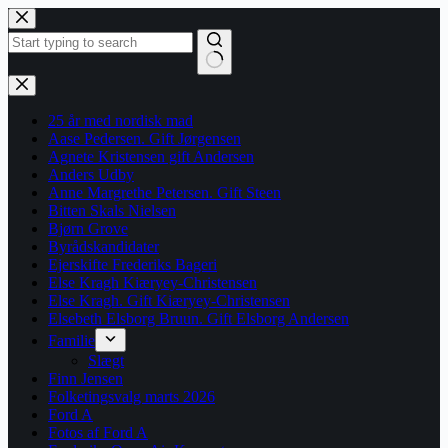
Fortsæt
til
indhold
Ingen
resultater
25 år med nordisk mad
Aase Pedersen. Gift Jørgensen
Agnete Kristensen gift Andersen
Anders Udby
Anne Margrethe Petersen. Gift Steen
Bitten Skals Nielsen
Bjørn Grove
Byrådskandidater
Ejerskifte Frederiks Bageri
Else Kragh Kiæryey-Christensen
Else Kragh. Gift Kiæryey-Christensen
Elsebeth Elsborg Bruun. Gift Elsborg Andersen
Familie
Slægt
Finn Jensen
Folketingsvalg marts 2026
Ford A
Fotos af Ford A