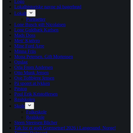
Logo
Lokalhistoriske navne på bagerbrød
Lokalt
Portraetter
Lone Busch gift Nicolaisen
Lone Guldbæk Karlsen
Mads Doss
Mett’ Kjølvro
Mine Ford Aere
Minna Friis
Mona Petersen. Gift Mortensen
Opslag
Orla From Andersen
Otto Munk Jensen
Ove Toftbjerg Jensen
På sporet at lykken
Pitstop
Poul Erik Kristoffersen
Realskolen
Skole
Folkeskole
Realskole
Steen Steensen Blicher
Tak for et godt Grænsetræf 2026 i Langesund, Norge!