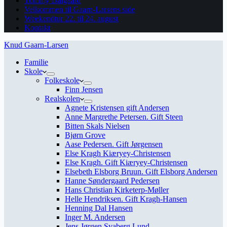
Tommy Dalgaard
Velkommen til Gaarn-Larsens side
Weekendtur 22. til 24. august
Kontakt
Knud Gaarn-Larsen
Familie
Skole
Folkeskole
Finn Jensen
Realskolen
Agnete Kristensen gift Andersen
Anne Margrethe Petersen. Gift Steen
Bitten Skals Nielsen
Bjørn Grove
Aase Pedersen. Gift Jørgensen
Else Kragh Kiæryey-Christensen
Else Kragh. Gift Kiæryey-Christensen
Elsebeth Elsborg Bruun. Gift Elsborg Andersen
Hanne Søndergaard Pedersen
Hans Christian Kirketerp-Møller
Helle Hendriksen. Gift Kragh-Hansen
Henning Dal Hansen
Inger M. Andersen
Jens Jørgen Svaberg Lund