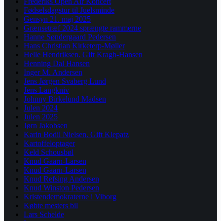
Frederiks Open Air Koncert
Fødselsdagstur til Juelsminde
Gensyn 21. maj 2025
Grænsetræf 2024 sprængte rammerne
Hanne Søndergaard Pedersen
Hans Christian Kirketerp-Møller
Helle Hendriksen. Gift Kragh-Hansen
Henning Dal Hansen
Inger M. Andersen
Jens Jørgen Svaberg Lund
Jens Langkniv
Johnny Birkelund Madsen
Julen 2024
Julen 2025
Jørn Jakobsen
Karin Bodil Nielsen. Gift Klepatz
Kartoffeloptager
Keld Schousbøl
Knud Gaarn-Larsen
Knud Gaarn-Larsen
Knud Refsing Andersen
Knud Winston Pedersen
Kristendemokraterne i Viborg
Købte mesters bil
Lars Schelde