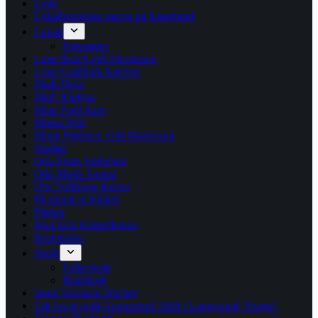
Logo
Lokalhistoriske navne på bagerbrød
Lokalt
Portraetter
Lone Busch gift Nicolaisen
Lone Guldbæk Karlsen
Mads Doss
Mett’ Kjølvro
Mine Ford Aere
Minna Friis
Mona Petersen. Gift Mortensen
Opslag
Orla From Andersen
Otto Munk Jensen
Ove Toftbjerg Jensen
På sporet at lykken
Pitstop
Poul Erik Kristoffersen
Realskolen
Skole
Folkeskole
Realskole
Steen Steensen Blicher
Tak for et godt Grænsetræf 2026 i Langesund, Norge!