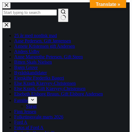
Translate »
Fortsæt
til
indhold
Ingen
resultater
25 år med nordisk mad
Aase Pedersen. Gift Jørgensen
Agnete Kristensen gift Andersen
Anders Udby
Anne Margrethe Petersen. Gift Steen
Bitten Skals Nielsen
Bjørn Grove
Byrådskandidater
Ejerskifte Frederiks Bageri
Else Kragh Kiæryey-Christensen
Else Kragh. Gift Kiæryey-Christensen
Elsebeth Elsborg Bruun. Gift Elsborg Andersen
Familie
Slægt
Finn Jensen
Folketingsvalg marts 2026
Ford A
Fotos af Ford A