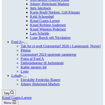
Johnny Birkelund Madsen
Jørn Jakobsen
Karin Bodil Nielsen. Gift Klepatz
Keld Schousbøl
Knud Gaarn-Larsen
Knud Refsing Andersen
Knud Winston Pedersen
Lars Schelde
Lone Busch gift Nicolaisen
Ford A
Tak for et godt Grænsetræf 2026 i Langesund, Norge!
Pitstop
Grænsetræf 2024 sprængte rammerne
Fotos af Ford A
Fødselsdagstur til Juelsminde
Købte mesters bil
Logo
Lokalt
Ejerskifte Frederiks Bageri
Johnny Birkelund Madsen
Søg
Knud Gaarn-Larsen
Menu