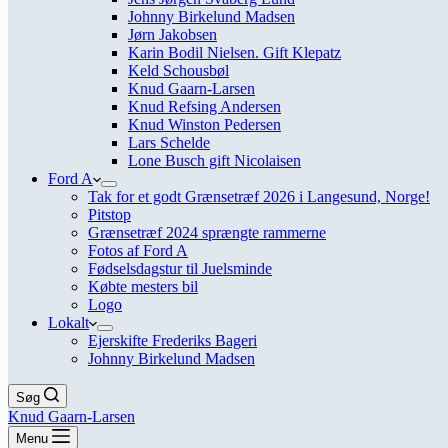
Johnny Birkelund Madsen
Jørn Jakobsen
Karin Bodil Nielsen. Gift Klepatz
Keld Schousbøl
Knud Gaarn-Larsen
Knud Refsing Andersen
Knud Winston Pedersen
Lars Schelde
Lone Busch gift Nicolaisen
Ford A
Tak for et godt Grænsetræf 2026 i Langesund, Norge!
Pitstop
Grænsetræf 2024 sprængte rammerne
Fotos af Ford A
Fødselsdagstur til Juelsminde
Købte mesters bil
Logo
Lokalt
Ejerskifte Frederiks Bageri
Johnny Birkelund Madsen
Søg
Knud Gaarn-Larsen
Menu