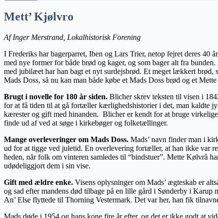
Mett’ Kjølvro
Af Inger Merstrand, Lokalhistorisk Forening
I Frederiks har bagerparret, Iben og Lars Trier, netop fejret deres 4
med nye former for både brød og kager, og som bager alt fra bunden.
med jubilæet har han bagt et nyt surdejsbrød. Et meget lækkert brød,
Mads Doss, så nu kan man både købe et Mads Doss brød og et Mette
B
rugt i novelle
for 180 år siden.
Blicher skrev teksten til visen i 184
for at få tiden til at gå fortæller kærlighedshistorier i det, man kald
kærester og gift med hinanden. Blicher er kendt for at bruge virkeli
finde ud af ved at søge i kirkebøger og folketællinger.
Mange overleveringer om Mads Doss.
Mads’ navn finder man i kirk
ud for at tigge ved juletid. En overlevering fortæller, at han ikke var
heden, når folk om vinteren samledes til “bindstuer”. Mette Kølvrå ha
udødeliggjort dem i sin vise.
Gift med ældre enke.
Visens oplysninger om
Mads’ ægteskab
er alt
og sad efter mandens død tilbage på en lille gård i Sønderby i Karup m
An’ Else flyttede til Thorning Vestermark. Det var her, han fik tilnav
Mads døde i 1954 og hans kone fire år efter, og det er ikke godt at vid