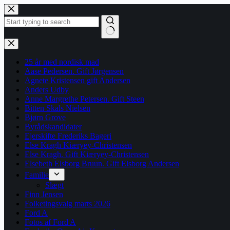
Fortsæt
til
indhold
Ingen
resultater
25 år med nordisk mad
Aase Pedersen. Gift Jørgensen
Agnete Kristensen gift Andersen
Anders Udby
Anne Margrethe Petersen. Gift Steen
Bitten Skals Nielsen
Bjørn Grove
Byrådskandidater
Ejerskifte Frederiks Bageri
Else Kragh Kiæryey-Christensen
Else Kragh. Gift Kiæryey-Christensen
Elsebeth Elsborg Bruun. Gift Elsborg Andersen
Familie
Slægt
Finn Jensen
Folketingsvalg marts 2026
Ford A
Fotos af Ford A