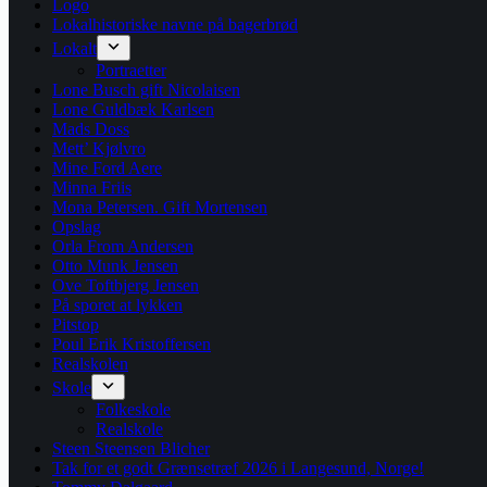
Logo
Lokalhistoriske navne på bagerbrød
Lokalt
Portraetter
Lone Busch gift Nicolaisen
Lone Guldbæk Karlsen
Mads Doss
Mett’ Kjølvro
Mine Ford Aere
Minna Friis
Mona Petersen. Gift Mortensen
Opslag
Orla From Andersen
Otto Munk Jensen
Ove Toftbjerg Jensen
På sporet at lykken
Pitstop
Poul Erik Kristoffersen
Realskolen
Skole
Folkeskole
Realskole
Steen Steensen Blicher
Tak for et godt Grænsetræf 2026 i Langesund, Norge!