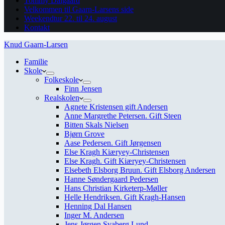
Tommy Dalgaard
Velkommen til Gaarn-Larsens side
Weekendtur 22. til 24. august
Kontakt
Knud Gaarn-Larsen
Familie
Skole
Folkeskole
Finn Jensen
Realskolen
Agnete Kristensen gift Andersen
Anne Margrethe Petersen. Gift Steen
Bitten Skals Nielsen
Bjørn Grove
Aase Pedersen. Gift Jørgensen
Else Kragh Kiæryey-Christensen
Else Kragh. Gift Kiæryey-Christensen
Elsebeth Elsborg Bruun. Gift Elsborg Andersen
Hanne Søndergaard Pedersen
Hans Christian Kirketerp-Møller
Helle Hendriksen. Gift Kragh-Hansen
Henning Dal Hansen
Inger M. Andersen
Jens Jørgen Svaberg Lund