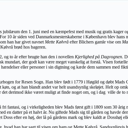
0 års jubilæum den 1. juni med en kæmpefest med musik og gratis kager 
 For 10 år siden ved Danmarksmesterskaberne i København blev hans ny
 som han har givet navnet
Mette Kølvrå
efter Blichers gamle vise om
Ma
 Kølvrå brød hos bageren.
2, og to år efter brugte han den i novellen
Kjerlighed på
D
agvognen
. D
te jysk mundart, der godt kan være meget vanskelig at forstå. Visen fortæ
ge hændelser eller personer i sin digtning og kæde dem sammen med fikt
ebogen for Resen Sogn. Han blev født i 1779 i Høgild og døbt Mads Chr
 ret køn, og at han blandt andet var helt usandsynlig skeløjet. Helt op o
r det derimod ikke været muligt at finde noget om, og i dag ville de to
så fri fantasi, og i virkeligheden blev Mads først gift i 1809 som 30 åri
ed en datter på et halvt år. Nu giftede Mads sig til gården og havde den
net Doss efter en høj, der lå på gårdens mark og blev kaldt æ Dosshøj el
e, hvad han har sagt til visen om ham og Mette Kølvrå. Sandsynligvis har