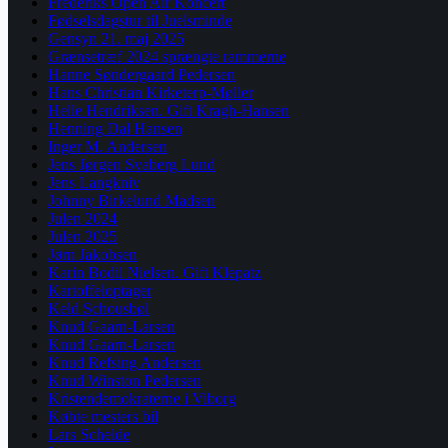
Frederiks Open Air Koncert
Fødselsdagstur til Juelsminde
Gensyn 21. maj 2025
Grænsetræf 2024 sprængte rammerne
Hanne Søndergaard Pedersen
Hans Christian Kirketerp-Møller
Helle Hendriksen. Gift Kragh-Hansen
Henning Dal Hansen
Inger M. Andersen
Jens Jørgen Svaberg Lund
Jens Langkniv
Johnny Birkelund Madsen
Julen 2024
Julen 2025
Jørn Jakobsen
Karin Bodil Nielsen. Gift Klepatz
Kartoffeloptager
Keld Schousbøl
Knud Gaarn-Larsen
Knud Gaarn-Larsen
Knud Refsing Andersen
Knud Winston Pedersen
Kristendemokraterne i Viborg
Købte mesters bil
Lars Schelde