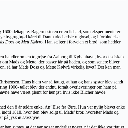
og 1600 deltagere. Bagermesteren er en ildsjæl, som eksperimenterer
e bygrugbrød kåret til Danmarks bedste rugbrød, og i forbindelse
ds Doss
og
Mett Kølvro
. Han sælger i forvejen et brød, som hedder
en handler om en togrejse fra Aalborg til København, hvor et selskab
ller om Mads og Mette, der passer får på heden, og som senere bliver
ion, så har Mads Doss og Mette Kølvrå virkelig levet?
Det kan man
istensen. Hans hjem var så fattigt, at han og hans søster blev sendt
mkring 1900- tallet blev der endnu fortalt overleveringer om ham på
 navne have været glemt for længst, hvis ikke Blicher havde
g med den 8 år ældre enke, An’ Else fra Ørre. Hun var nylig blevet enke
 indtil 1818, hvor den blev solgt til Mads’ bror, hvorefter Mads og
ler på jysk
æ Dosshyw.
 han syntes, at det var noget underligt noget, når det ikke var rigtigt,