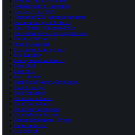
Frederiks Open Air Koncert
Fødselsdagstur til Juelsminde
Gensyn 21. maj 2025
Grænsetræf 2024 sprængte rammerne
Hanne Søndergaard Pedersen
Hans Christian Kirketerp-Møller
Helle Hendriksen. Gift Kragh-Hansen
Henning Dal Hansen
Inger M. Andersen
Jens Jørgen Svaberg Lund
Jens Langkniv
Johnny Birkelund Madsen
Julen 2024
Julen 2025
Jørn Jakobsen
Karin Bodil Nielsen. Gift Klepatz
Kartoffeloptager
Keld Schousbøl
Knud Gaarn-Larsen
Knud Gaarn-Larsen
Knud Refsing Andersen
Knud Winston Pedersen
Kristendemokraterne i Viborg
Købte mesters bil
Lars Schelde