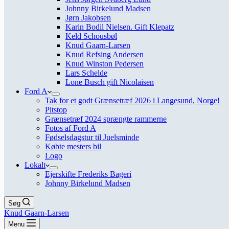
Johnny Birkelund Madsen
Jørn Jakobsen
Karin Bodil Nielsen. Gift Klepatz
Keld Schousbøl
Knud Gaarn-Larsen
Knud Refsing Andersen
Knud Winston Pedersen
Lars Schelde
Lone Busch gift Nicolaisen
Ford A
Tak for et godt Grænsetræf 2026 i Langesund, Norge!
Pitstop
Grænsetræf 2024 sprængte rammerne
Fotos af Ford A
Fødselsdagstur til Juelsminde
Købte mesters bil
Logo
Lokalt
Ejerskifte Frederiks Bageri
Johnny Birkelund Madsen
Søg
Knud Gaarn-Larsen
Menu