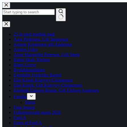
Fortsæt
til
indhold
Ingen
resultater
25 år med nordisk mad
Aase Pedersen. Gift Jørgensen
Agnete Kristensen gift Andersen
Anders Udby
Anne Margrethe Petersen. Gift Steen
Bitten Skals Nielsen
Bjørn Grove
Byrådskandidater
Ejerskifte Frederiks Bageri
Else Kragh Kiæryey-Christensen
Else Kragh. Gift Kiæryey-Christensen
Elsebeth Elsborg Bruun. Gift Elsborg Andersen
Familie
Slægt
Finn Jensen
Folketingsvalg marts 2026
Ford A
Fotos af Ford A