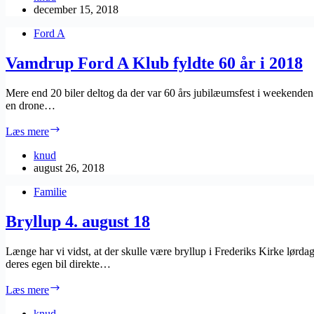
december 15, 2018
Ford A
Vamdrup Ford A Klub fyldte 60 år i 2018
Mere end 20 biler deltog da der var 60 års jubilæumsfest i weekenden
en drone…
Vamdrup
Læs mere
Ford
A
knud
Klub
august 26, 2018
fyldte
Familie
60
år
i
Bryllup 4. august 18
2018
Længe har vi vidst, at der skulle være bryllup i Frederiks Kirke lørd
deres egen bil direkte…
Bryllup
Læs mere
4.
august
knud