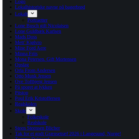
Logo
Lokalhistoriske navne på bagerbrød
Lokalt
Portraetter
Lone Busch gift Nicolaisen
Lone Guldbæk Karlsen
Mads Doss
Mett’ Kjølvro
Mine Ford Aere
Minna Friis
Mona Petersen. Gift Mortensen
Opslag
Orla From Andersen
Otto Munk Jensen
Ove Toftbjerg Jensen
På sporet at lykken
Pitstop
Poul Erik Kristoffersen
Realskolen
Skole
Folkeskole
Realskole
Steen Steensen Blicher
Tak for et godt Grænsetræf 2026 i Langesund, Norge!