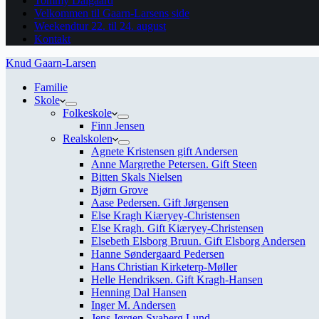
Tommy Dalgaard
Velkommen til Gaarn-Larsens side
Weekendtur 22. til 24. august
Kontakt
Knud Gaarn-Larsen
Familie
Skole
Folkeskole
Finn Jensen
Realskolen
Agnete Kristensen gift Andersen
Anne Margrethe Petersen. Gift Steen
Bitten Skals Nielsen
Bjørn Grove
Aase Pedersen. Gift Jørgensen
Else Kragh Kiæryey-Christensen
Else Kragh. Gift Kiæryey-Christensen
Elsebeth Elsborg Bruun. Gift Elsborg Andersen
Hanne Søndergaard Pedersen
Hans Christian Kirketerp-Møller
Helle Hendriksen. Gift Kragh-Hansen
Henning Dal Hansen
Inger M. Andersen
Jens Jørgen Svaberg Lund